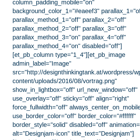
column_padding_mobile="on"
background_color_1="#eaeef3" parallax_1="of
parallax_method_1="off" parallax_2="off"
parallax_method_2="off" parallax_3="off"
parallax_method_3="on" parallax_4="off"
parallax_method_4="on" disabled="off"]
[et_pb_column type="1_4"][et_pb_image
admin_label="Image"
src="http://designthinkingtank.at/wordpress/w
content/uploads/2016/08/vortrag.png"
show_in_lightbox="off" url_new_window="off"
use_overlay="off" sticky="off" align="right"
force_fullwidth="off" always_center_on_mobil
use_border_color="off" border_color="#ffffff"
border_style="solid" disabled="off" animation="
alt="Designjam-icon" title_text="Designjam"]