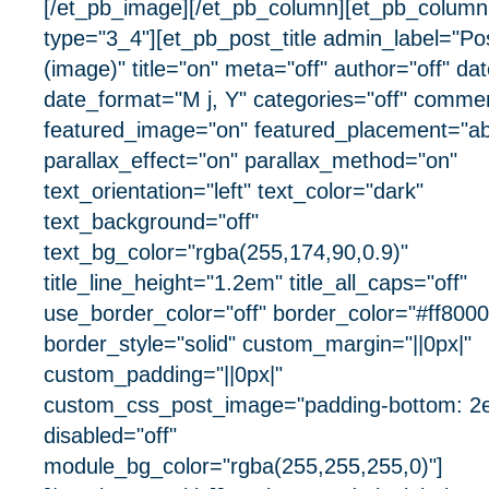
[/et_pb_image][/et_pb_column][et_pb_column
type="3_4"][et_pb_post_title admin_label="Pos
(image)" title="on" meta="off" author="off" dat
date_format="M j, Y" categories="off" commen
featured_image="on" featured_placement="a
parallax_effect="on" parallax_method="on"
text_orientation="left" text_color="dark"
text_background="off"
text_bg_color="rgba(255,174,90,0.9)"
title_line_height="1.2em" title_all_caps="off"
use_border_color="off" border_color="#ff8000
border_style="solid" custom_margin="||0px|"
custom_padding="||0px|"
custom_css_post_image="padding-bottom: 2
disabled="off"
module_bg_color="rgba(255,255,255,0)"]