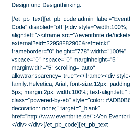
Design und Designthinking.
[/et_pb_text][et_pb_code admin_label="Eventb
Code" disabled="off"]<div style="width:100%; 
align:left;"><iframe src="//eventbrite.de/ticket
external?eid=32958882906&ref=etckt"
frameborder="0" height="778" width="100%"
vspace="0" hspace="0" marginheight="5"
marginwidth="5" scrolling="auto"
allowtransparency="true"></iframe><div style
family:Helvetica, Arial; font-size:12px; paddin
5px; margin:2px; width:100%; text-align:left;"
class="powered-by-eb" style="color: #ADB0B6;
decoration: none;" target="_blank"
href="http://www.eventbrite.de/">Von Eventbr
</div></div>[/et_pb_code][et_pb_text