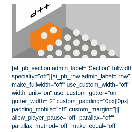
[et_pb_section admin_label="Section" fullwidth
specialty="off"][et_pb_row admin_label="row"
make_fullwidth="off" use_custom_width="off"
width_unit="on" use_custom_gutter="on"
gutter_width="2" custom_padding="0px||0px|"
padding_mobile="off" custom_margin="|||"
allow_player_pause="off" parallax="off"
parallax_method="off" make_equal="off"